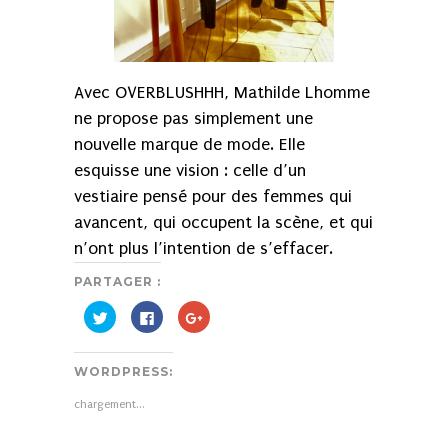
Avec OVERBLUSHHH, Mathilde Lhomme
ne propose pas simplement une
nouvelle marque de mode. Elle
esquisse une vision : celle d’un
vestiaire pensé pour des femmes qui
avancent, qui occupent la scène, et qui
n’ont plus l’intention de s’effacer.
PARTAGER :
Cliquez
Cliquez
Cliquez
pour
pour
pour
partager
partager
partager
sur
sur
sur
Twitter(ouvre
Facebook(ouvre
Google+
WORDPRESS:
dans
dans
(ouvre
une
une
dans
nouvelle
nouvelle
une
chargement…
fenêtre)
fenêtre)
nouvelle
fenêtre)