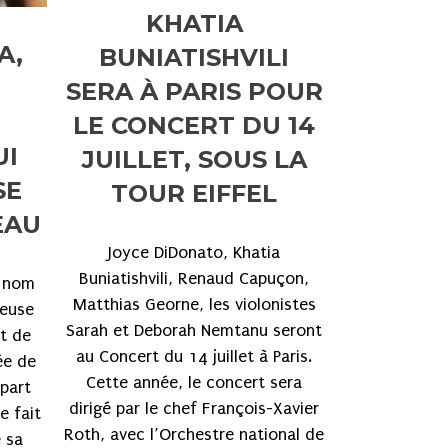
KHATIA
A,
BUNIATISHVILI
SERA À PARIS POUR
LE CONCERT DU 14
UI
JUILLET, SOUS LA
SE
TOUR EIFFEL
EAU
Joyce DiDonato, Khatia
Buniatishvili, Renaud Capuçon,
i nom
Matthias Georne, les violonistes
teuse
Sarah et Deborah Nemtanu seront
et de
au Concert du 14 juillet à Paris.
ée de
Cette année, le concert sera
 part
dirigé par le chef François-Xavier
e fait
Roth, avec l’Orchestre national de
e sa