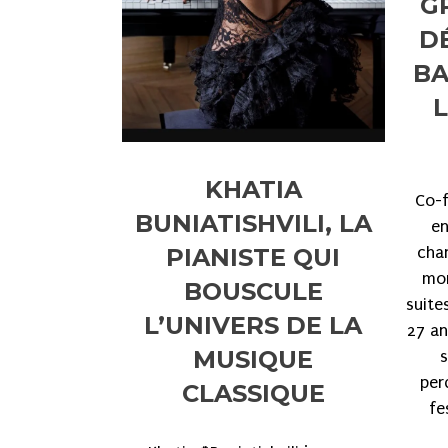
G
DÉ
BA
KHATIA
Co-f
BUNIATISHVILI, LA
en
cha
PIANISTE QUI
mor
BOUSCULE
suite
L’UNIVERS DE LA
27 an
MUSIQUE
s
per
CLASSIQUE
fe