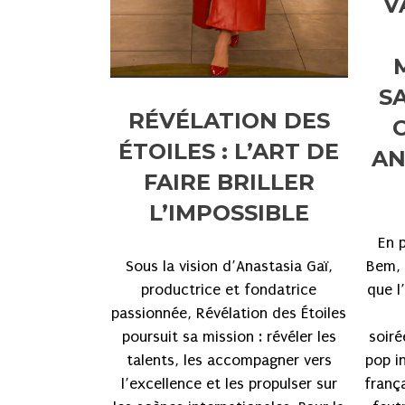
V
S
RÉVÉLATION DES
ÉTOILES : L’ART DE
AN
FAIRE BRILLER
L’IMPOSSIBLE
En 
Bem, 
Sous la vision d’Anastasia Gaï,
que l
productrice et fondatrice
passionnée, Révélation des Étoiles
soiré
poursuit sa mission : révéler les
pop in
talents, les accompagner vers
franç
l’excellence et les propulser sur