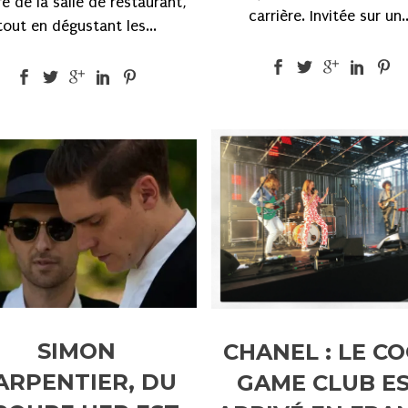
ré de la salle de restaurant,
carrière. Invitée sur un..
tout en dégustant les...
SIMON
CHANEL : LE C
ARPENTIER, DU
GAME CLUB E