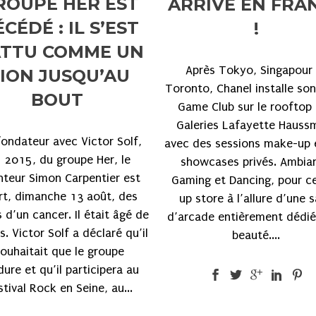
ROUPE HER EST
ARRIVÉ EN FRA
CÉDÉ : IL S’EST
!
TTU COMME UN
Après Tokyo, Singapour 
LION JUSQU’AU
Toronto, Chanel installe so
BOUT
Game Club sur le rooftop
Galeries Lafayette Hauss
ondateur avec Victor Solf,
avec des sessions make-up 
 2015, du groupe Her, le
showcases privés. Ambia
nteur Simon Carpentier est
Gaming et Dancing, pour c
t, dimanche 13 août, des
up store à l’allure d’une s
s d’un cancer. Il était âgé de
d’arcade entièrement dédié
s. Victor Solf a déclaré qu’il
beauté....
ouhaitait que le groupe
dure et qu’il participera au
stival Rock en Seine, au...