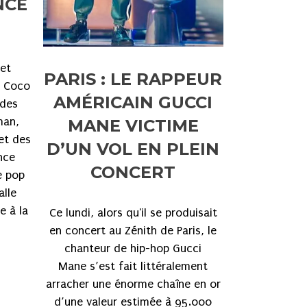
NCE
et
PARIS : LE RAPPEUR
n Coco
AMÉRICAIN GUCCI
 des
man,
MANE VICTIME
et des
D’UN VOL EN PLEIN
nce
CONCERT
e pop
alle
e à la
Ce lundi, alors qu'il se produisait
en concert au Zénith de Paris, le
chanteur de hip-hop Gucci
Mane s’est fait littéralement
arracher une énorme chaîne en or
d’une valeur estimée à 95.000