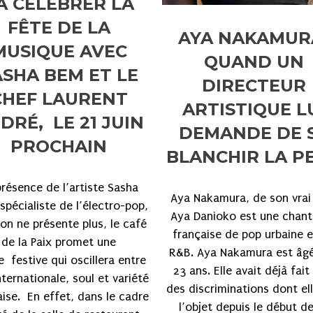
A CÉLÉBRER LA
FÊTE DE LA
AYA NAKAMUR
MUSIQUE AVEC
QUAND UN
ASHA BEM ET LE
DIRECTEUR
CHEF LAURENT
ARTISTIQUE L
DRÉ, LE 21 JUIN
DEMANDE DE 
PROCHAIN
BLANCHIR LA P
présence de l’artiste Sasha
Aya Nakamura, de son vra
spécialiste de l’électro-pop,
Aya Danioko est une chan
’on ne présente plus, le café
française de pop urbaine 
de la Paix promet une
R&B. Aya Nakamura est âg
e festive qui oscillera entre
23 ans. Elle avait déjà fait
ternationale, soul et variété
des discriminations dont ell
aise. En effet, dans le cadre
l’objet depuis le début d