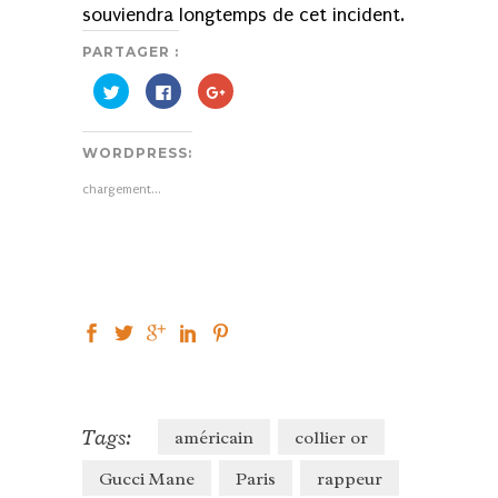
souviendra longtemps de cet incident.
PARTAGER :
Cliquez
Cliquez
Cliquez
pour
pour
pour
partager
partager
partager
sur
sur
sur
Twitter(ouvre
Facebook(ouvre
Google+
WORDPRESS:
dans
dans
(ouvre
une
une
dans
nouvelle
nouvelle
une
chargement…
fenêtre)
fenêtre)
nouvelle
fenêtre)
Tags:
américain
collier or
Gucci Mane
Paris
rappeur