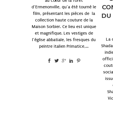
au cœur de la forêt
CO
d’Ermenonville, qu’a été tourné le
film, présentant les pièces de la
DU 
collection haute couture de la
Maison Sorbier. Ce lieu est unique
et magnifique. Les vestiges de
La 
l’église abbatiale, les fresques du
Shada
peintre italien Primatice,...
indi
offic
cout
socia
issu
Sh
Vid