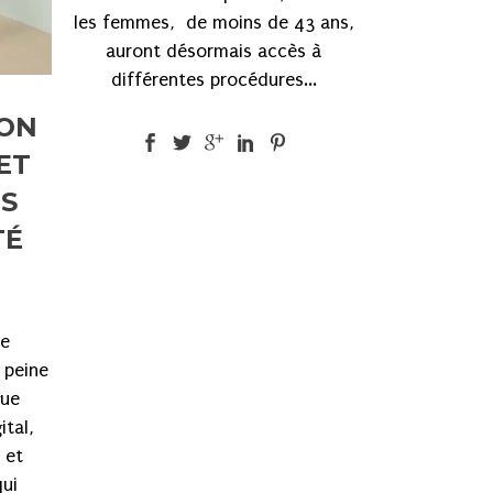
les femmes, de moins de 43 ans,
auront désormais accès à
différentes procédures...
ION
ET
NS
TÉ
e
 peine
gue
ital,
 et
qui