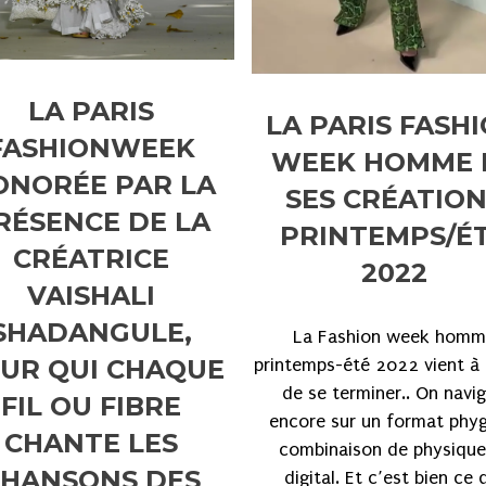
LA PARIS
LA PARIS FASH
FASHIONWEEK
WEEK HOMME 
ONORÉE PAR LA
SES CRÉATIO
RÉSENCE DE LA
PRINTEMPS/É
CRÉATRICE
2022
VAISHALI
SHADANGULE,
La Fashion week homm
UR QUI CHAQUE
printemps-été 2022 vient à
de se terminer.. On navi
FIL OU FIBRE
encore sur un format phyg
CHANTE LES
combinaison de physique
CHANSONS DES
digital. Et c’est bien ce 