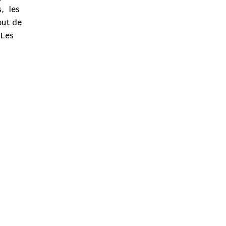
s, les
but de
 Les