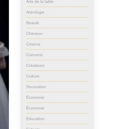
Arts de la table
Astrologie
Beauté
Cheveux
Cinema
Concerts
Créateurs
Culture
Decoration
Économie
Économie
Education