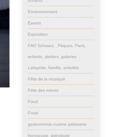
Enfants
Environnement
Events
Exposition
FAO Schwarz , Pâques, Paris,
enfants, ateliers, galeries
Lafayette, famille, activités
Fête de la musique
Fête des mères
Food
Food
gastronomie cuisine patisserie
horoscope, astrologie