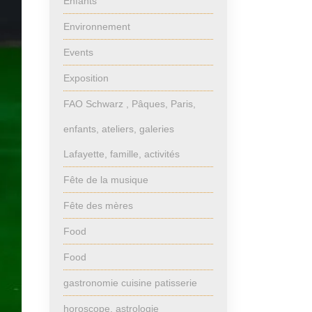
Enfants
Environnement
Events
Exposition
FAO Schwarz , Pâques, Paris,
enfants, ateliers, galeries
Lafayette, famille, activités
Fête de la musique
Fête des mères
Food
Food
gastronomie cuisine patisserie
horoscope, astrologie