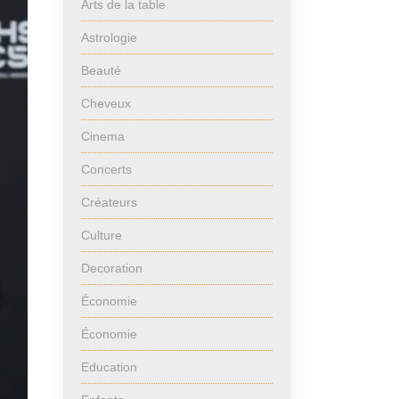
Arts de la table
Astrologie
Beauté
Cheveux
Cinema
Concerts
Créateurs
Culture
Decoration
Économie
Économie
Education