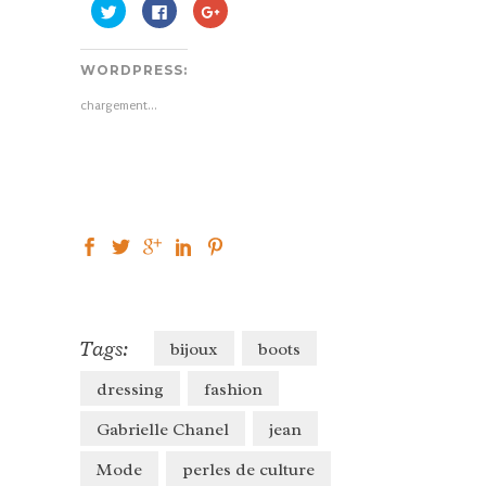
Cliquez
Cliquez
Cliquez
pour
pour
pour
partager
partager
partager
sur
sur
sur
Twitter(ouvre
Facebook(ouvre
Google+
WORDPRESS:
dans
dans
(ouvre
une
une
dans
nouvelle
nouvelle
une
chargement…
fenêtre)
fenêtre)
nouvelle
fenêtre)
Tags:
bijoux
boots
dressing
fashion
Gabrielle Chanel
jean
Mode
perles de culture