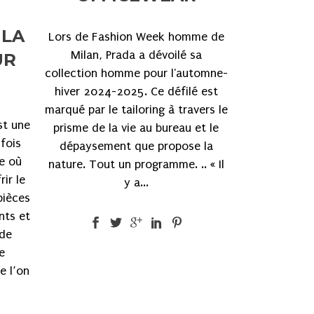
 LA
Lors de Fashion Week homme de
Milan, Prada a dévoilé sa
UR
collection homme pour l'automne-
hiver 2024-2025. Ce défilé est
marqué par le tailoring à travers le
st une
prisme de la vie au bureau et le
 fois
dépaysement que propose la
e où
nature. Tout un programme. .. « Il
ir le
y a...
pièces
nts et
 de
e
e l’on