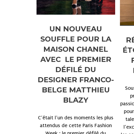
UN NOUVEAU
SOUFFLE POUR LA
R
MAISON CHANEL
ÉT
AVEC LE PREMIER
DÉFILÉ DU
DESIGNER FRANCO-
Sous
BELGE MATTHIEU
p
BLAZY
passi
pour
C’était l’un des moments les plus
tal
attendus de cette Paris Fashion
l’ex
Week : le premier défilé du