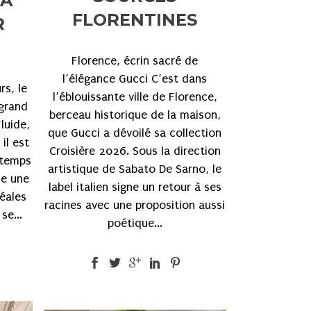
 À
FLORENTINES
R
Florence, écrin sacré de
l’élégance Gucci C’est dans
rs, le
l’éblouissante ville de Florence,
 grand
berceau historique de la maison,
luide,
que Gucci a dévoilé sa collection
il est
Croisière 2026. Sous la direction
intemps
artistique de Sabato De Sarno, le
se une
label italien signe un retour à ses
déales
racines avec une proposition aussi
se...
poétique...