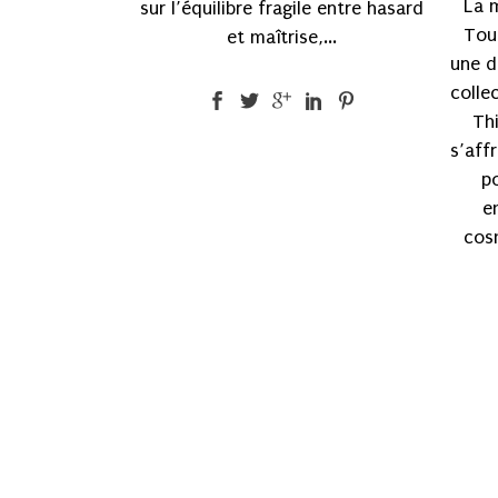
La 
sur l’équilibre fragile entre hasard
Tou
et maîtrise,...
une d
colle
Thi
s’affr
po
e
cos