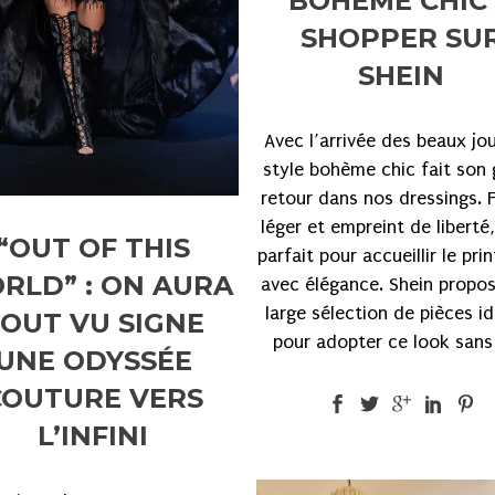
BOHÈME CHIC
SHOPPER SU
SHEIN
Avec l’arrivée des beaux jou
style bohème chic fait son
retour dans nos dressings. F
léger et empreint de liberté, 
“OUT OF THIS
parfait pour accueillir le pr
RLD” : ON AURA
avec élégance. Shein propo
large sélection de pièces i
OUT VU SIGNE
pour adopter ce look sans 
UNE ODYSSÉE
COUTURE VERS
L’INFINI