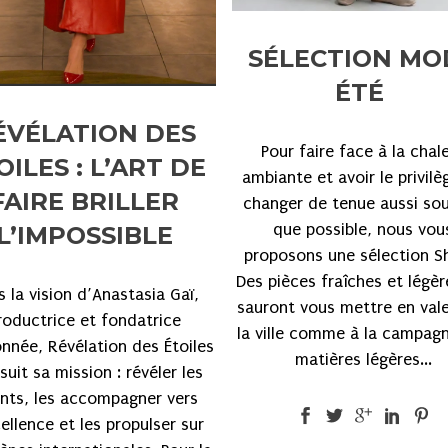
SÉLECTION MO
ÉTÉ
ÉVÉLATION DES
Pour faire face à la chal
OILES : L’ART DE
ambiante et avoir le privilè
FAIRE BRILLER
changer de tenue aussi so
que possible, nous vou
L’IMPOSSIBLE
proposons une sélection S
Des pièces fraîches et légèr
 la vision d’Anastasia Gaï,
sauront vous mettre en vale
roductrice et fondatrice
la ville comme à la campagn
onnée, Révélation des Étoiles
matières légères...
suit sa mission : révéler les
ents, les accompagner vers
cellence et les propulser sur