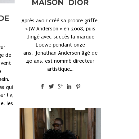
MAISON DIOR
DE
Après avoir créé sa propre griffe,
« JW Anderson » en 2008, puis
dirigé avec succès la marque
Loewe pendant onze
eur
ans, Jonathan Anderson âgé de
ge de
40 ans, est nommé directeur
uvent
artistique...
s
hein.
es qui
ur ! A
e, les