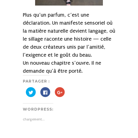
Plus qu’un parfum, c’est une
déclaration. Un manifeste sensoriel où
la matière naturelle devient langage, où
le sillage raconte une histoire — celle
de deux créateurs unis par l’amitié,
l’exigence et le goût du beau.
Un nouveau chapitre s’ouvre. Il ne
demande qu’à être porté.
PARTAGER :
Cliquez
Cliquez
Cliquez
pour
pour
pour
partager
partager
partager
sur
sur
sur
Twitter(ouvre
Facebook(ouvre
Google+
WORDPRESS:
dans
dans
(ouvre
une
une
dans
nouvelle
nouvelle
une
chargement…
fenêtre)
fenêtre)
nouvelle
fenêtre)