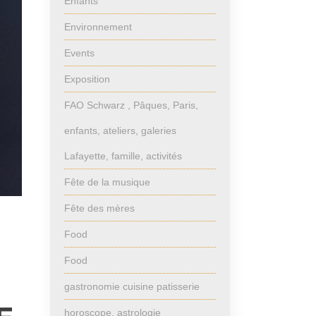
Enfants
Environnement
Events
Exposition
FAO Schwarz , Pâques, Paris,
enfants, ateliers, galeries
Lafayette, famille, activités
Fête de la musique
Fête des mères
Food
Food
gastronomie cuisine patisserie
horoscope, astrologie