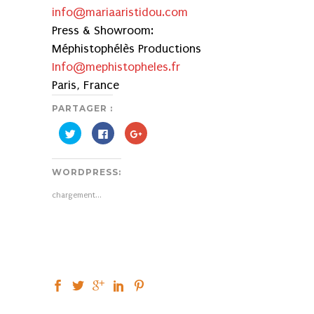
info@mariaaristidou.com
Press & Showroom:
Méphistophélès Productions
Info@mephistopheles.fr
Paris, France
PARTAGER :
Cliquez
Cliquez
Cliquez
pour
pour
pour
partager
partager
partager
sur
sur
sur
Twitter(ouvre
Facebook(ouvre
Google+
WORDPRESS:
dans
dans
(ouvre
une
une
dans
nouvelle
nouvelle
une
chargement…
fenêtre)
fenêtre)
nouvelle
fenêtre)