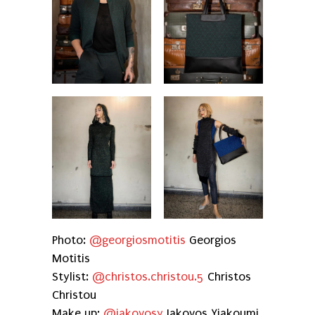
Photo:
@georgiosmotitis
Georgios
Motitis
Stylist:
@christos.christou.5
Christos
Christou
Make up:
@iakovosy
Iakovos Yiakoumi