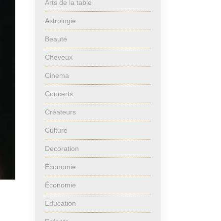
Arts de la table
Astrologie
Beauté
Cheveux
Cinema
Concerts
Créateurs
Culture
Decoration
Économie
Économie
Education