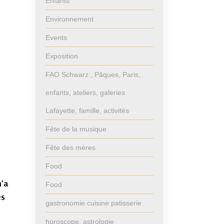
Enfants
Environnement
Events
Exposition
FAO Schwarz , Pâques, Paris,
enfants, ateliers, galeries
Lafayette, famille, activités
Fête de la musique
Fête des mères
Food
m’a
Food
es
gastronomie cuisine patisserie
horoscope, astrologie