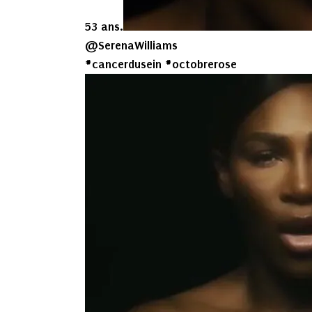
53 ans.
@SerenaWilliams
#cancerdusein #octobrerose