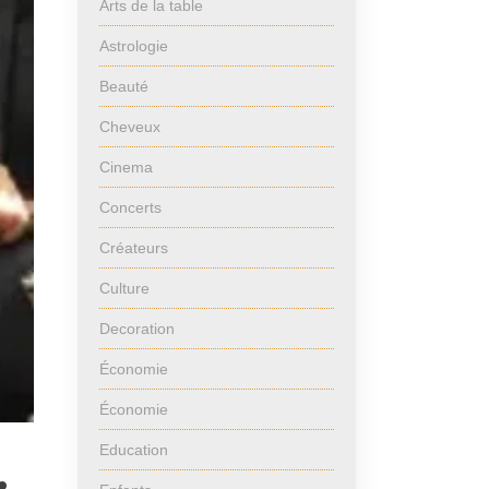
Arts de la table
Astrologie
Beauté
Cheveux
Cinema
Concerts
Créateurs
Culture
Decoration
Économie
Économie
Education