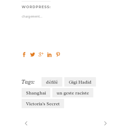
sur
sur
sur
Twitter(ouvre
Facebook(ouvre
Google+
WORDPRESS:
dans
dans
(ouvre
une
une
dans
nouvelle
nouvelle
une
chargement…
fenêtre)
fenêtre)
nouvelle
fenêtre)
Tags:
défilé
Gigi Hadid
Shanghai
un geste raciste
Victoria's Secret