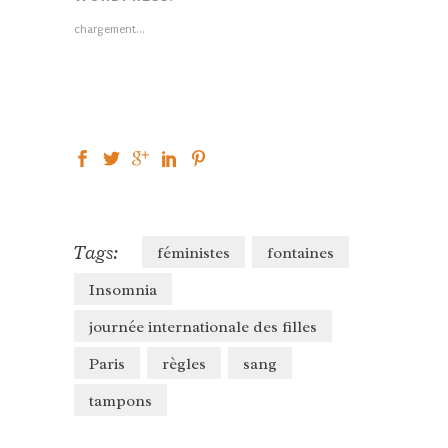
une
une
dans
nouvelle
nouvelle
une
chargement…
fenêtre)
fenêtre)
nouvelle
fenêtre)
Tags:
féministes
fontaines
Insomnia
journée internationale des filles
Paris
règles
sang
tampons