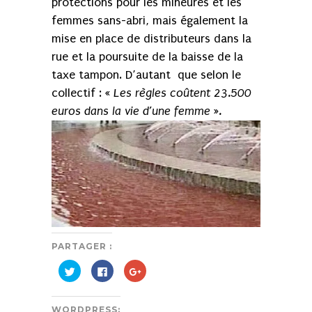
protections pour les mineures et les
femmes sans-abri, mais également la
mise en place de distributeurs dans la
rue et la poursuite de la baisse de la
taxe tampon. D’autant que selon le
collectif : «
Les règles coûtent 23.500
euros dans la vie d’une femme ».
PARTAGER :
Cliquez
Cliquez
Cliquez
pour
pour
pour
partager
partager
partager
sur
sur
sur
Twitter(ouvre
Facebook(ouvre
Google+
WORDPRESS:
dans
dans
(ouvre