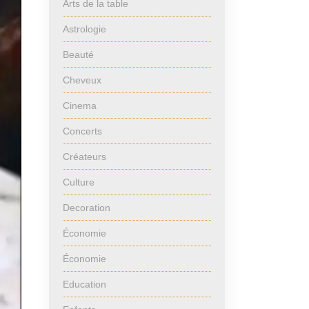
Arts de la table
Astrologie
Beauté
Cheveux
Cinema
Concerts
Créateurs
Culture
Decoration
Économie
Économie
Education