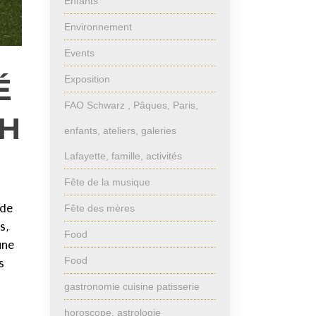
Enfants
Environnement
Events
É
Exposition
FAO Schwarz , Pâques, Paris,
CH
enfants, ateliers, galeries
Lafayette, famille, activités
Fête de la musique
 de
Fête des mères
s,
Food
une
Food
s
gastronomie cuisine patisserie
horoscope, astrologie