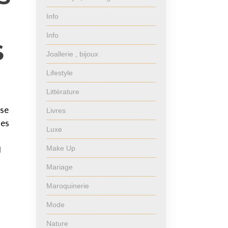
Info
Info
S
Joallerie , bijoux
Lifestyle
Littérature
ise
Livres
des
Luxe
Make Up
l
Mariage
Maroquinerie
Mode
Nature