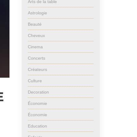
Arts de la table
Astrologie
Beauté
Cheveux
Cinema
Concerts
Créateurs
Culture
E
Decoration
Économie
Économie
Education