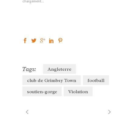
chargement…
fenêtre)
fenêtre)
nouvelle
fenêtre)
Tags:
Angleterre
club de Grimbsy Town
football
soutien-gorge
Violation