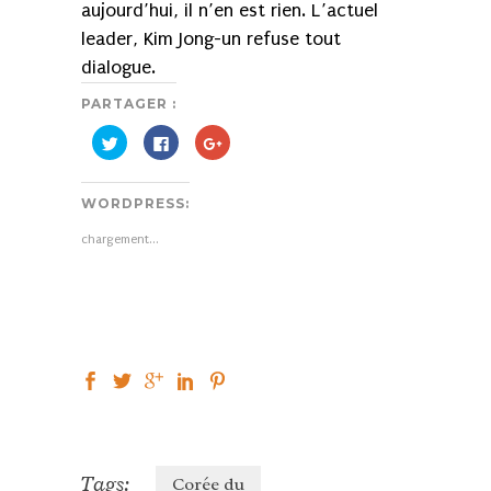
aujourd’hui, il n’en est rien. L’actuel
leader, Kim Jong-un refuse tout
dialogue.
PARTAGER :
Cliquez
Cliquez
Cliquez
pour
pour
pour
partager
partager
partager
sur
sur
sur
Twitter(ouvre
Facebook(ouvre
Google+
WORDPRESS:
dans
dans
(ouvre
une
une
dans
nouvelle
nouvelle
une
chargement…
fenêtre)
fenêtre)
nouvelle
fenêtre)
Tags:
Corée du