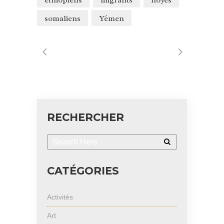
éthiopiens
migrants
noyés
somaliens
Yémen
RECHERCHER
CATÉGORIES
Activités
Art