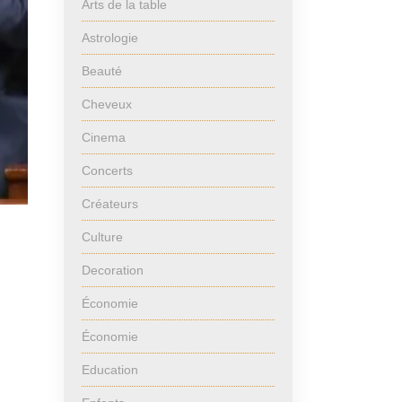
Arts de la table
Astrologie
Beauté
Cheveux
Cinema
Concerts
Créateurs
Culture
Decoration
Économie
Économie
Education