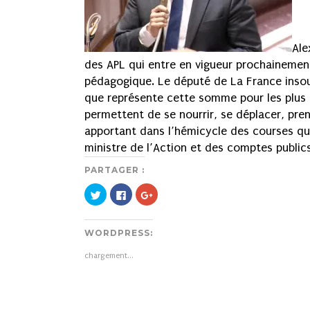
Ale
des APL qui entre en vigueur prochainemen
pédagogique. Le député de La France insou
que représente cette somme pour les plus d
permettent de se nourrir, se déplacer, pre
apportant dans l’hémicycle des courses qu
ministre de l’Action et des comptes publi
PARTAGER :
Cliquez
Cliquez
Cliquez
pour
pour
pour
partager
partager
partager
sur
sur
sur
Twitter(ouvre
Facebook(ouvre
Google+
WORDPRESS:
dans
dans
(ouvre
une
une
dans
nouvelle
nouvelle
une
chargement…
fenêtre)
fenêtre)
nouvelle
fenêtre)