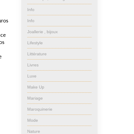
Info
uros
Info
Joallerie , bijoux
 ce
os
Lifestyle
Littérature
e
Livres
Luxe
Make Up
Mariage
Maroquinerie
Mode
Nature