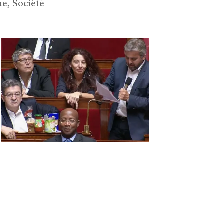
ue
,
Société