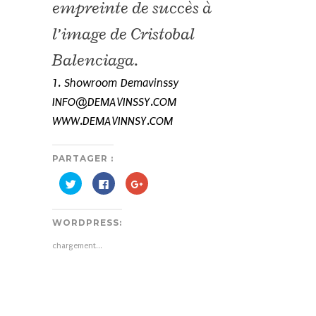
empreinte de succès à
l’image de Cristobal
Balenciaga.
Showroom Demavinssy
INFO@DEMAVINSSY.COM
WWW.DEMAVINNSY.COM
PARTAGER :
Cliquez
Cliquez
Cliquez
pour
pour
pour
partager
partager
partager
sur
sur
sur
Twitter(ouvre
Facebook(ouvre
Google+
WORDPRESS:
dans
dans
(ouvre
une
une
dans
nouvelle
nouvelle
une
chargement…
fenêtre)
fenêtre)
nouvelle
fenêtre)