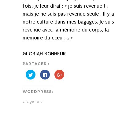
fois, je leur dirai : « je suis revenue ! ,
mais je ne suis pas revenue seule . Il y a
notre culture dans mes bagages. Je suis
revenue avec la mémoire du corps, la
mémoire du cœur…. »
GLORIAH BONHEUR
PARTAGER :
Cliquez
Cliquez
Cliquez
pour
pour
pour
partager
partager
partager
sur
sur
sur
Twitter(ouvre
Facebook(ouvre
Google+
WORDPRESS:
dans
dans
(ouvre
une
une
dans
nouvelle
nouvelle
une
chargement…
fenêtre)
fenêtre)
nouvelle
fenêtre)