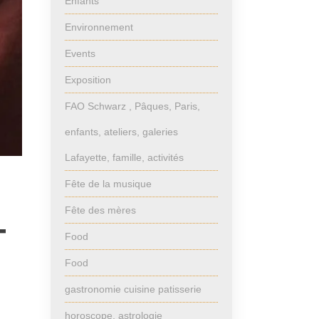
Enfants
Environnement
Events
Exposition
FAO Schwarz , Pâques, Paris,
enfants, ateliers, galeries
Lafayette, famille, activités
Fête de la musique
Fête des mères
T
Food
Food
gastronomie cuisine patisserie
horoscope, astrologie