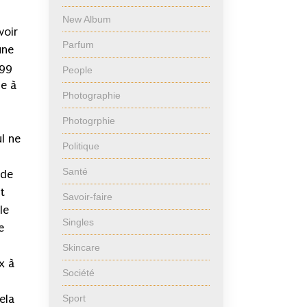
New Album
voir
Parfum
une
 99
People
se à
Photographie
Photogrphie
ul ne
Politique
Santé
 de
t
Savoir-faire
le
Singles
e
Skincare
x à
Société
ela
Sport