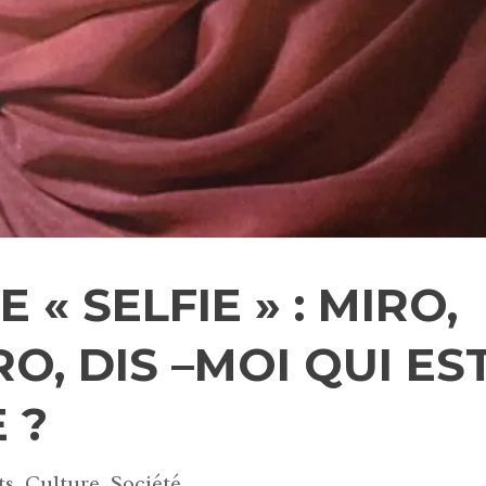
« SELFIE » : MIRO,
O, DIS –MOI QUI ES
 ?
ts
,
Culture
,
Société