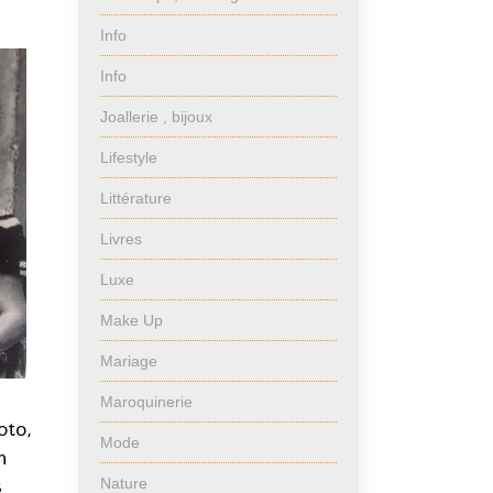
Info
Info
Joallerie , bijoux
Lifestyle
Littérature
Livres
Luxe
Make Up
Mariage
Maroquinerie
oto,
Mode
n
Nature
s