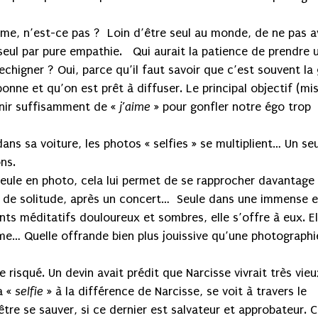
ême, n’est-ce pas ? Loin d’être seul au monde, de ne pas a
seul par pure empathie. Qui aurait la patience de prendre 
echigner ? Oui, parce qu’il faut savoir que c’est souvent la
nne et qu’on est prêt à diffuser. Le principal objectif (mi
enir suffisamment de «
j’aime
» pour gonfler notre égo trop
ans sa voiture, les photos « selfies » se multiplient… Un se
ns.
seule en photo, cela lui permet de se rapprocher davantage
, de solitude, après un concert… Seule dans une immense e
s méditatifs douloureux et sombres, elle s’offre à eux. El
ême… Quelle offrande bien plus jouissive qu’une photographi
e risqué. Un devin avait prédit que Narcisse vivrait très vieu
a «
selfie
» à la différence de Narcisse, se voit à travers le
être se sauver, si ce dernier est salvateur et approbateur. C