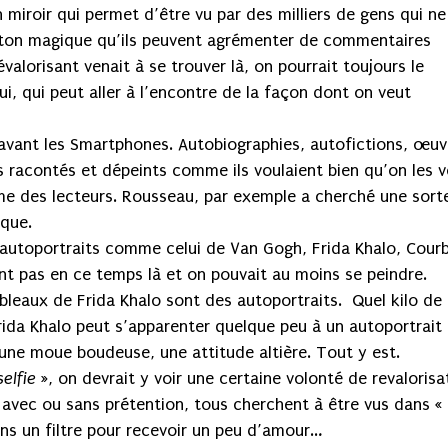
n miroir qui permet d’être vu par des milliers de gens qui ne
uton magique qu’ils peuvent agrémenter de commentaires
valorisant venait à se trouver là, on pourrait toujours le
ui, qui peut aller à l’encontre de la façon dont on veut
en avant les Smartphones. Autobiographies, autofictions, œuv
us racontés et dépeints comme ils voulaient bien qu’on les v
time des lecteurs. Rousseau, par exemple a cherché une sort
ique.
 autoportraits comme celui de Van Gogh, Frida Khalo, Cour
nt pas en ce temps là et on pouvait au moins se peindre.
leaux de Frida Khalo sont des autoportraits. Quel kilo de
rida Khalo peut s’apparenter quelque peu à un autoportrait
une moue boudeuse, une attitude altière. Tout y est.
selfie
», on devrait y voir une certaine volonté de revalorisa
, avec ou sans prétention, tous cherchent à être vus dans
«
ns un filtre pour recevoir un peu d’amour..
.