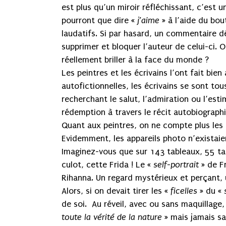
est plus qu’un miroir réfléchissant, c’est u
pourront que dire «
j’aime
» à l’aide du bo
laudatifs. Si par hasard, un commentaire dé
supprimer et bloquer l’auteur de celui-ci. O
réellement briller à la face du monde ?
Les peintres et les écrivains l’ont fait bi
autofictionnelles, les écrivains se sont to
recherchant le salut, l’admiration ou l’es
rédemption à travers le récit autobiograph
Quant aux peintres, on ne compte plus les
Evidemment, les appareils photo n’existaie
Imaginez-vous que sur 143 tableaux, 55 tab
culot, cette Frida ! Le «
self-portrait
» de F
Rihanna. Un regard mystérieux et perçant, 
Alors, si on devait tirer les «
ficelles
» du «
de soi. Au réveil, avec ou sans maquillage
toute la vérité de la nature »
mais jamais sa