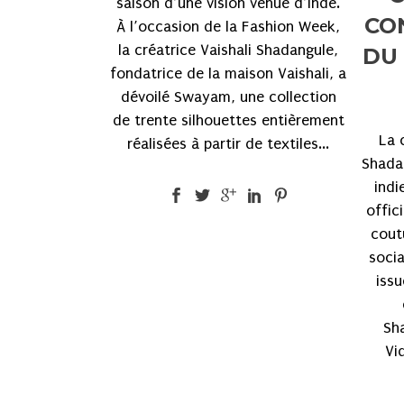
saison d’une vision venue d’Inde.
CO
À l’occasion de la Fashion Week,
la créatrice Vaishali Shadangule,
DU 
fondatrice de la maison Vaishali, a
dévoilé Swayam, une collection
de trente silhouettes entièrement
La 
réalisées à partir de textiles...
Shada
indi
offic
cout
socia
issu
Sh
Vid