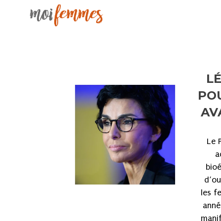
L
POU
AV
Le 
a
bio
d’ou
les f
anné
manif