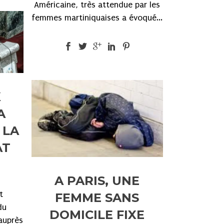
Américaine, très attendue par les
femmes martiniquaises a évoqué...
K
A
 LA
AT
A PARIS, UNE
t
FEMME SANS
du
DOMICILE FIXE
auprès