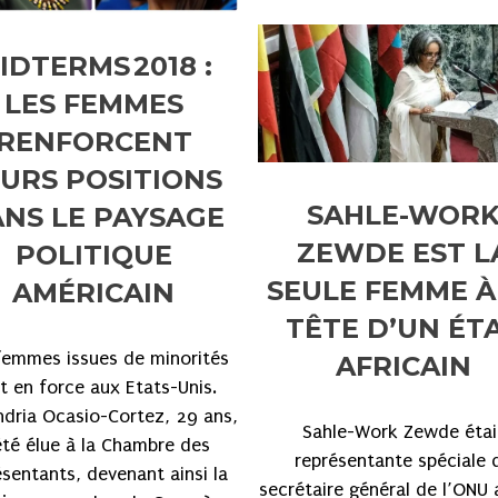
IDTERMS 2018 :
LES FEMMES
RENFORCENT
URS POSITIONS
SAHLE-WOR
NS LE PAYSAGE
ZEWDE EST L
POLITIQUE
SEULE FEMME À
AMÉRICAIN
TÊTE D’UN ÉT
femmes issues de minorités
AFRICAIN
t en force aux Etats-Unis.
ndria Ocasio-Cortez, 29 ans,
Sahle-Work Zewde étai
été élue à la Chambre des
représentante spéciale 
ésentants, devenant ainsi la
secrétaire général de l’ONU 