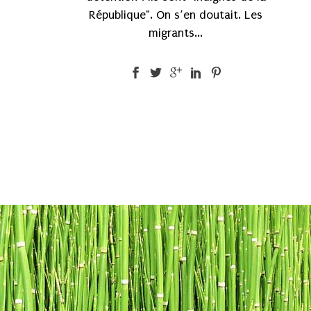
République". On s’en doutait. Les
migrants...