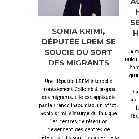
A
S
SONIA KRIMI,
H
DÉPUTÉE LREM SE
SOUCIE DU SORT
Le mi
Hulot
DES MIGRANTS
har
qu'i
Une députée LREM interpelle
frontalement Collomb à propos
ha
des migrants. Elle est applaudie
anc
par la France insoumise. En effet,
f
Sonia Krimi, s'insurge du fait que
l'E
"les centres de rétention
deviennent des centres de
détention". Ils sont "indignes de la