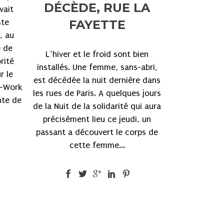
DÉCÈDE, RUE LA
vait
ste
FAYETTE
, au
e de
L’hiver et le froid sont bien
rité
installés. Une femme, sans-abri,
r le
est décédée la nuit dernière dans
e-Work
les rues de Paris. A quelques jours
nte de
de la Nuit de la solidarité qui aura
précisément lieu ce jeudi, un
passant a découvert le corps de
cette femme...