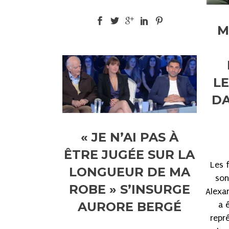
M
LE
DA
« JE N’AI PAS À
ÊTRE JUGÉE SUR LA
Les 
LONGUEUR DE MA
son
ROBE » S’INSURGE
Alexa
AURORE BERGÉ
a 
repr