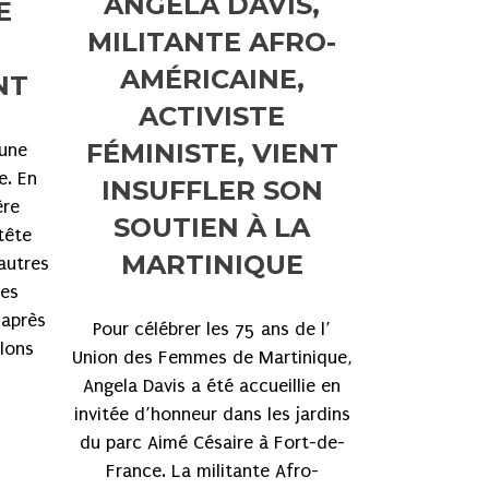
ANGELA DAVIS,
E
MILITANTE AFRO-
AMÉRICAINE,
NT
ACTIVISTE
FÉMINISTE, VIENT
eune
e. En
INSUFFLER SON
ère
SOUTIEN À LA
tête
MARTINIQUE
autres
des
 après
Pour célébrer les 75 ans de l’
ulons
Union des Femmes de Martinique,
Angela Davis a été accueillie en
invitée d’honneur dans les jardins
du parc Aimé Césaire à Fort-de-
France. La militante Afro-