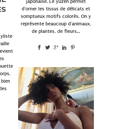
japonaise. Le yuzen permet
ES
d'orner les tissus de délicats et
somptueux motifs colorés. On y
représente beaucoup d'animaux,
de plantes, de fleurs...
yliste
aille
devient
es
ouette
orps,
 bien
des