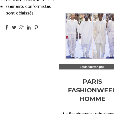
ellissements conformistes
sont délaissés...
PARIS
FASHIONWEE
HOMME
La Fashionweek printemps