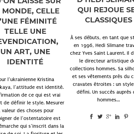
’ON LAISSE SUR
QUI REJOUE S
 MONDE, CELLE
CLASSIQUES
’UNE FÉMINITÉ
TELLE UNE
À ses débuts, en tant que st
EVENDICATION,
en 1996, Hedi Slimane trav
UN ART, UNE
chez Yves Saint Laurent. Il 
IDENTITÉ
le directeur artistique d
collections hommes. Sa silh
et ses vêtements près du c
our l’ukrainienne Kristina
cravates étroites : un style
kaya, l’attitude est identité.
défini. Un succès auprès 
firmation de ce qui est vrai
hommes...
 de définir le style. Mesurer
a valeur des choses pour
oigner de l’ostentatoire est
émarche qui s’inscrit dans la
se de soi. La fioriture et les