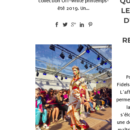
QU
collection Off-White printemps-
été 2019. Un...
LE
D
R
P
Fidels
L’af
permet
l
s’él
une d
maîtri