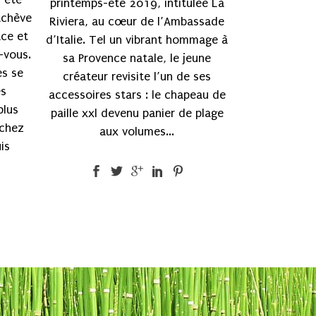
printemps-été 2019, intitulée La
achève
Riviera, au cœur de l’Ambassade
ace et
d’Italie. Tel un vibrant hommage à
-vous.
sa Provence natale, le jeune
es se
créateur revisite l’un de ses
es
accessoires stars : le chapeau de
plus
paille xxl devenu panier de plage
 chez
aux volumes...
is