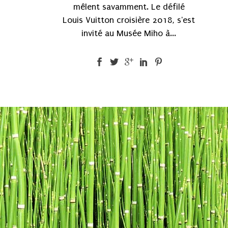
mêlent savamment. Le défilé
Louis Vuitton croisière 2018, s'est
invité au Musée Miho à...