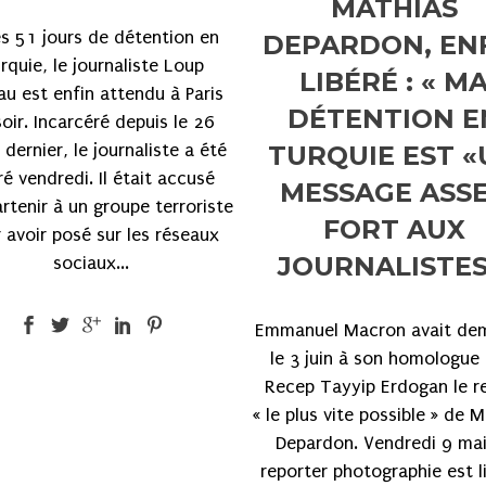
MATHIAS
s 51 jours de détention en
DEPARDON, EN
rquie, le journaliste Loup
LIBÉRÉ : « M
au est enfin attendu à Paris
DÉTENTION E
soir. Incarcéré depuis le 26
TURQUIE EST 
t dernier, le journaliste a été
ré vendredi. Il était accusé
MESSAGE ASS
rtenir à un groupe terroriste
FORT AUX
 avoir posé sur les réseaux
JOURNALISTES
sociaux...
Emmanuel Macron avait de
le 3 juin à son homologue 
Recep Tayyip Erdogan le r
« le plus vite possible » de 
Depardon. Vendredi 9 mai
reporter photographie est l