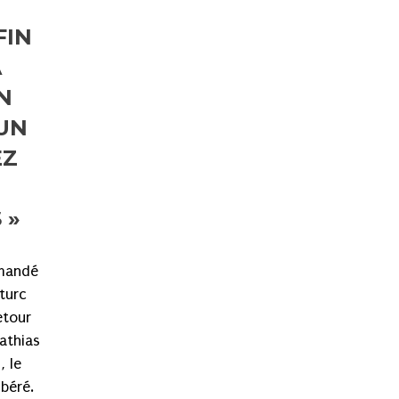
FIN
A
N
«UN
EZ
 »
mandé
turc
etour
Mathias
, le
ibéré.