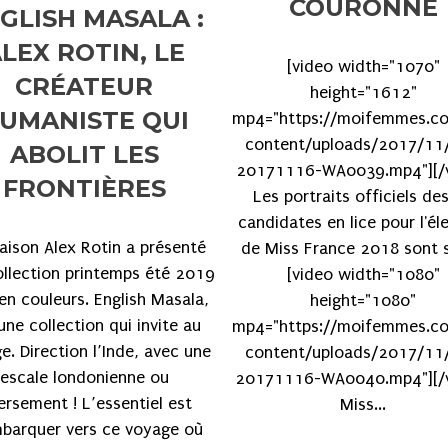
COURONNE
GLISH MASALA :
LEX ROTIN, LE
[video width="1070"
CRÉATEUR
height="1612"
UMANISTE QUI
mp4="https://moifemmes.c
content/uploads/2017/11/
ABOLIT LES
20171116-WA0039.mp4"][/v
FRONTIÈRES
Les portraits officiels de
candidates en lice pour l'él
aison Alex Rotin a présenté
de Miss France 2018 sont s
ollection printemps été 2019
[video width="1080"
en couleurs. English Masala,
height="1080"
une collection qui invite au
mp4="https://moifemmes.c
e. Direction l’Inde, avec une
content/uploads/2017/11/
escale londonienne ou
20171116-WA0040.mp4"][/v
ersement ! L’essentiel est
Miss...
barquer vers ce voyage où