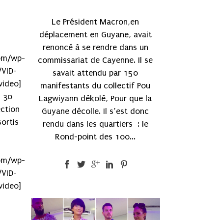
Le Président Macron,en
déplacement en Guyane, avait
renoncé à se rendre dans un
om/wp-
commissariat de Cayenne. Il se
VID-
savait attendu par 150
ideo]
manifestants du collectif Pou
s 30
Lagwiyann dékolé, Pour que la
ection
Guyane décolle. Il s’est donc
ortis
rendu dans les quartiers : le
Rond-point des 100...
om/wp-
VID-
ideo]