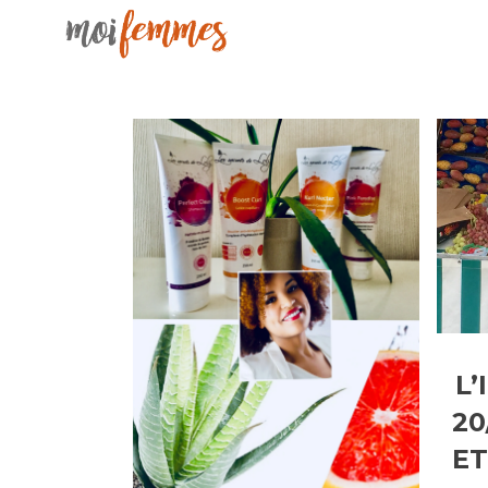
L
20
ET