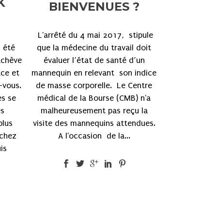
K
BIENVENUES ?
L'arrêté du 4 mai 2017, stipule
 été
que la médecine du travail doit
achève
évaluer l’état de santé d’un
ace et
mannequin en relevant son indice
-vous.
de masse corporelle. Le Centre
es se
médical de la Bourse (CMB) n'a
es
malheureusement pas reçu la
plus
visite des mannequins attendues.
 chez
A l'occasion de la...
is