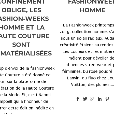
CONFINEMENT
FASHIONWEE
OBLIGE, LES
HOMME
ASHION-WEEKS
La Fashionweek printemps
HOMME ET LA
2019, collection homme, s'
AUTE COUTURE
sous un soleil radieux. Aud
SONT
créativité étaient au rendez
Les couleurs et les matièr
MATÉRIALISÉES
mêlent pour dévoiler d
influences streetwear et 
up d'envoi de la fashionweek
féminines. Du rose poudré
te Couture a été donné ce
Lanvin, du fluo chez Lou
our, sur la plateforme de
Vuitton, des plumes,...
dération de la Haute Couture
de la Mode. Et, c'est Naomi
mpbell qui a l’honneur de
rer cette édition inédite en