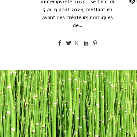
lig
printemps/été 2025 , se tient du
5 au 9 août 2024, mettant en
avant des créateurs nordiques
de...